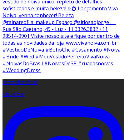
vivanoivaoficial
Visualizar