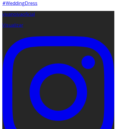
vivanoivaoficial
Visualizar