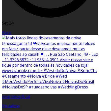
Set 24
Abrir
vivanoivaoficial
Visualizar