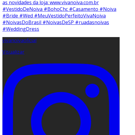
vivanoivaoficial
Visualizar