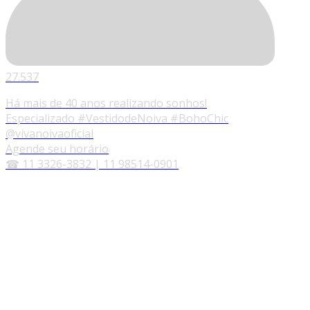
27.537
Há mais de 40 anos realizando sonhos!
Especializado #VestidodeNoiva #BohoChic
@vivanoivaoficial
Agende seu horário
☎ 11 3326-3832 | 11 98514-0901