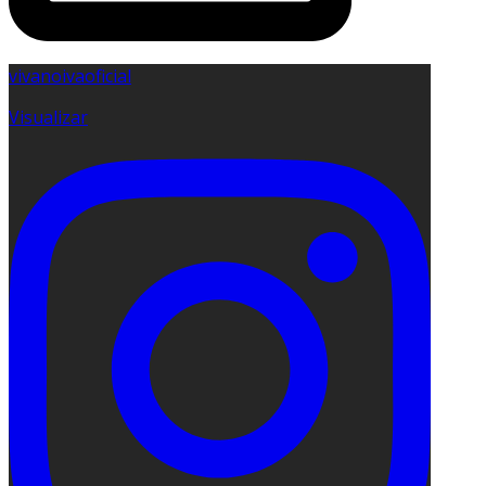
vivanoivaoficial
Visualizar