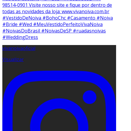
vivanoivaoficial
Visualizar