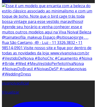
Abrir
vivanoivaoficial
Visualizar