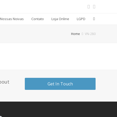
Nossas Noivas
Contato
Loja Online
LGPD
Home
VN-280
about
Get In Touch