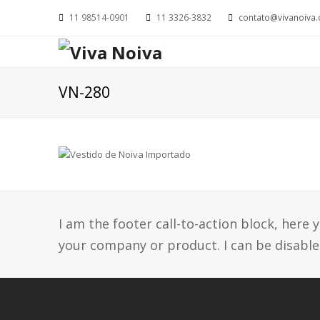
11 98514-0901
11 3326-3832
contato@vivanoiva.
VN-280
I am the footer call-to-action block, her
your company or product. I can be disable