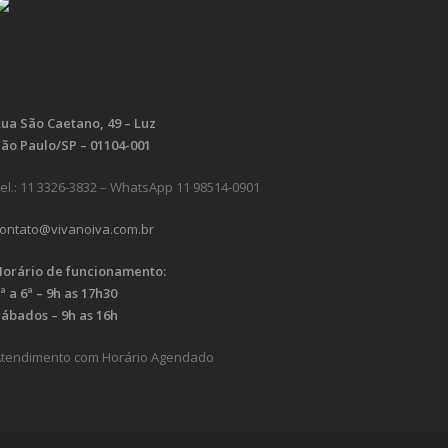
ua São Caetano, 49 – Luz
ão Paulo/SP – 01104-001
el.: 11 3326-3832 – WhatsApp 11 98514-0901
ontato@vivanoiva.com.br
orário de funcionamento:
ª a 6ª – 9h as 17h30
ábados – 9h as 16h
tendimento com Horário Agendado