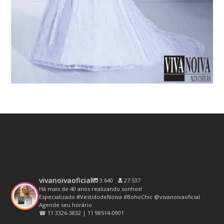
vivanoivaoficial
3.640
27.537
Há mais de 40 anos realizando sonhos!
Especializado #VestidodeNoiva #BohoChic @vivanoivaoficial
Agende seu horário
☎ 11 3326-3832 | 11 98514-0901