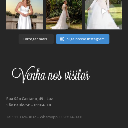
Set 5
Set 4
Set 3
Carregar mais...
Siga nosso Instagram!
Rua São Caetano, 49 – Luz
São Paulo/SP – 01104-001
Tel.: 11 3326-3832 – WhatsApp 11 98514-0901