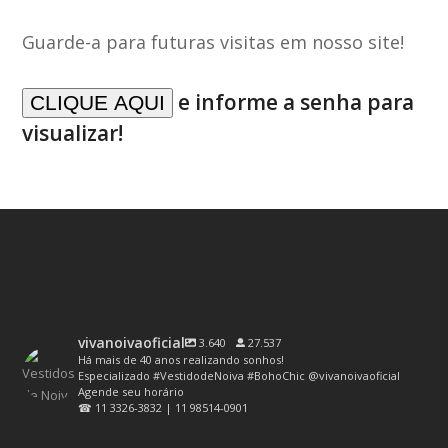
Guarde-a para futuras visitas em nosso site!
e informe a senha para
visualizar!
vivanoivaoficial
3.640
27.537
Há mais de 40 anos realizando sonhos!
Especializado #VestidodeNoiva #BohoChic @vivanoivaoficial
Agende seu horário
☎ 11 3326-3832 | 11 98514-0901